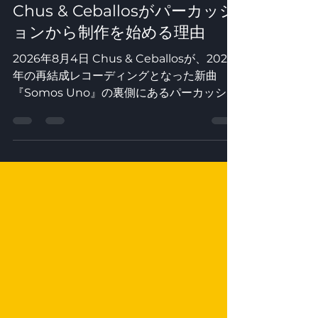
2 日前
読了時間: 9分
Chus & Ceballosがパーカッシ
ョンから制作を始める理由
2026年8月4日 Chus & Ceballosが、2026
年の再結成レコーディングとなった新曲
『Somos Uno』の裏側にあるパーカッショ
ンやボーカル、そして目的を絞ったサンプル
選定において、Loopcloudがどのように貢
献したのかを解説します。 5年間の活動休止
期間を経て2026年頭に復帰を果たした
Chus & Ceballosによる『Somos Uno』
は、彼らの再結成後初となるオリジナルリリ
ースです。このシングルは、彼らが約30年
にわたり確立してきたパーカッション主導の
イベリカン・サウンドと二人を再び結びつけ
るものであり、劇中のアフロ・キューバン・
コンガやカンドンベ・ドラム、そしてスペイ