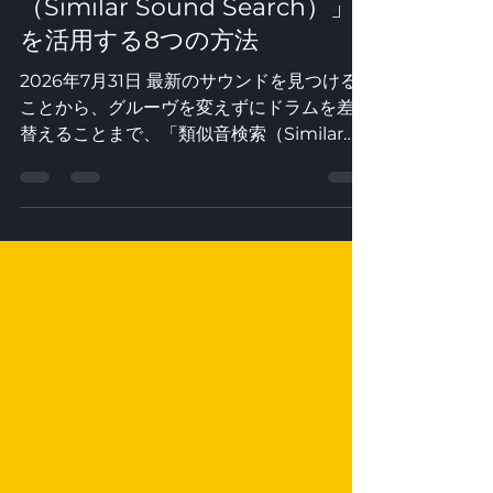
よりインスピレーション溢れる
音楽制作のために「類似音検索
（Similar Sound Search）」
を活用する8つの方法
2026年7月31日 最新のサウンドを見つける
ことから、グルーヴを変えずにドラムを差し
替えることまで、「類似音検索（Similar
Sound Search）」について知っておくべき
ことのすべてがここにあります。
Loopcloudの類似音検索機能は、「これで
十分近い」というアイデアから、洗練されて
リリース可能な状態へと最も素早く移行でき
る方法の1つです。Jamahook V2エンジン
を搭載しており、Loopcloud内の任意のサ
ウンドを右クリックして「AI Search」を選
択し、目的に応じて「Find Similar
Sounds（類似音を検索）」、「Find