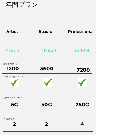
​年間プラン
rtist
Studio
Professional
¥7950 ¥13950 ¥24950
通常年間ポイント
1200
3600
7200
1GBウェルカムパック
クラウドストレージ
5G
50G
250G
PC台数制限
2
2
4