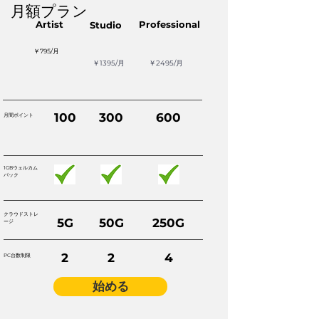
​月額プラン
Artist
Professional
Studio
￥795/月
￥1395/月
￥2495/月
100
300
600
月間ポイント
1GBウェルカム
パック
クラウドストレ
5G
50G
250G
ージ
2
2
4
PC台数制限
始める