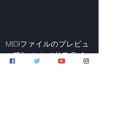
MIDIファイルのプレビュ
ーでSustain（サステイ
ン）データが再生可能に
Loopcloud上でMIDIファイルを試聴する
際には、「Pluck」「Saw」「Filtered 
Saw」「Pad」「Drums」や汎用の
「Basic」パッチを使用してプレビュー
できます。
Loopcloud 7.5以降では、MIDIファイル
に含まれるSustain（サステイン）デー