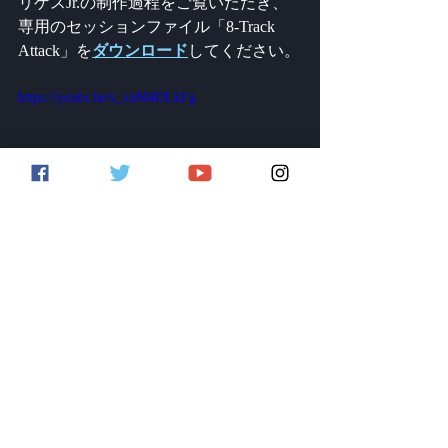
リゲスJr.の制作過程をご覧いただき、
専用のセッションファイル「8-Track 
Attack」を
ダウンロード
してください。
https://youtu.be/s_xnM4DLkFg