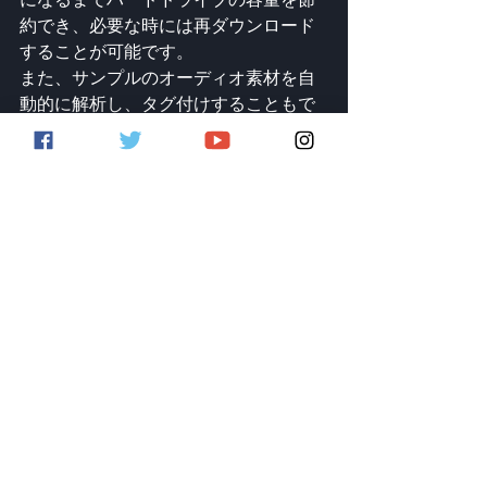
約でき、必要な時には再ダウンロード
することが可能です。
また、サンプルのオーディオ素材を自
動的に解析し、タグ付けすることもで
きるため、整理と活用の効率が飛躍的
に向上します。
正しく知る：テンプレートの設
定でスムーズにスタートしよう
トラックの制作を始めるとき、毎回の
ように使うバーチャル・インストルメ
ントやエフェクト、MIDIプラグイン、
またはそれらの組み合わせがありませ
んか？
それなら、それらをあらかじめテンプ
レート・プロジェクトにセットアップ