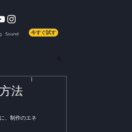
今すぐ試す
Sound
g
方法
に、制作のエネ