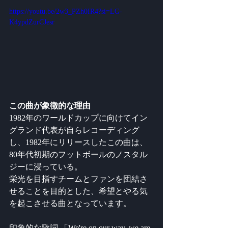
https://youtu.be/2w3_PZh0IR4?si=LG-
K4ypdZurCJesr
この曲が象徴的な理由
1982年のワールドカップに向けてイン
グランド代表が自らレコーディング
し、1982年にリリースしたこの曲は、
80年代初期のフットボールのノスタル
ジーに浸っている。
栄光を目指すチームとファンを団結さ
せることを目的とした、希望とやる気
を起こさせる曲となっています。
印象的な歌詞 「We're on our way, we are 