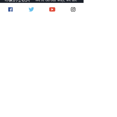
Ron's 22, hear the roar」。
この曲の希望に満ちたメッセージとチ
ームの参加によって、イングランドの
サッカー音楽の歴史の中でもユニーク
で大切な作品となりました。
サウンドを手に入れる
スラップ・ハウス・メガ・パック
ボーカル・アフリカ
ディスコ・カセット
ディスコ・テック
5. "Sweet Caroline" by 
Neil Diamond