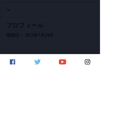
プロフィール
登録日： 2023年7月24日
表示する内容はまだあり
ません
このサイト会員が自己紹介を追加する
と、ここに表示されます。
©2020 by LoopcloudSound Japan
当サイトはLoopcloud.comの公式日本語代理
サイトです。