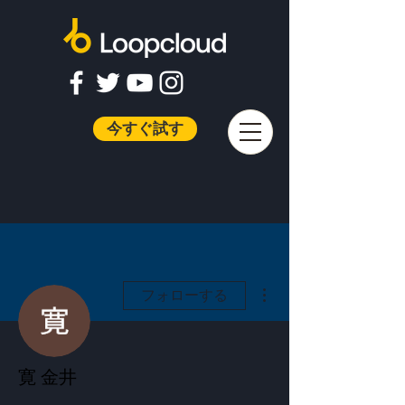
今すぐ試す
その他
フォローする
寛 金井