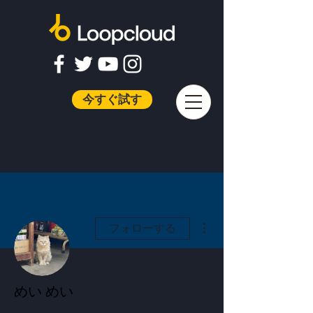
今すぐ試す
その他
フォローする
めい めい