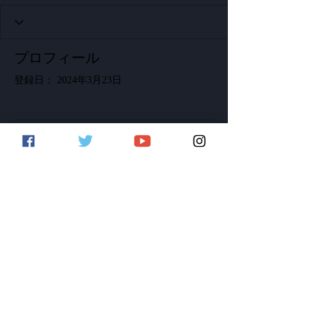
プロフィール
登録日： 2024年3月23日
表示する内容はまだあり
ません
このサイト会員が自己紹介を追加する
と、ここに表示されます。
©2020 by LoopcloudSound Japan
当サイトはLoopcloud.comの公式日本語代理
サイトです。