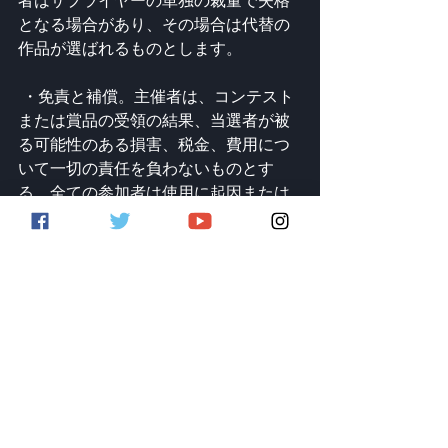
者はサプライヤーの単独の裁量で失格
となる場合があり、その場合は代替の
作品が選ばれるものとします。
 ・免責と補償。主催者は、コンテスト
または賞品の受領の結果、当選者が被
る可能性のある損害、税金、費用につ
いて一切の責任を負わないものとす
る。全ての参加者は使用に起因または
関連して生じるすべての請求、損失、
責任、および要求から主催者、その取
締役、役員、従業員、および代表者を
解放し、補償し、防御し、損害を与え
ないことに同意するものとする。・応
募をした時点で、本ルール条件に拘束
されることに同意したものとします。
「あなたと言うアーティストのPRをお
手伝いしたい」
と言う想いで企画して