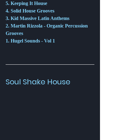
5. Keeping It House
4. Solid House Grooves
3. Kid Massive Latin Anthems
2. Martin Rizzola - Organic Percussion 
Grooves
1. Hugel Sounds - Vol 1
Soul Shake House