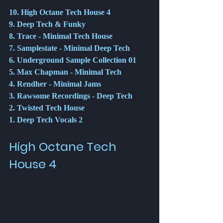
10. High Octane Tech House 4
9. Deep Tech & Funky
8. Trace - Minimal Tech House
7. Samplestate - Minimal Deep Tech
6. Underground Sample Collection 01
5. Max Chapman - Minimal Tech
4. Rendher - Minimal Jams
3. Rawsome Recordings - Deep Tech
2. Twisted Tech House
1. Deep Tech Vocals 2
High Octane Tech 
House 4