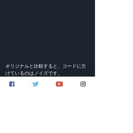
オリジナルと比較すると、コードに欠
けているのはノイズです。
これを改善するために、Intro II Synthsパ
ックにRaw Wavesパックの07_Noise_J6
プリセットをレイヤーしました。
ノイズにシンセと同じアンプとフィル
ター・エンベロープを与え、微妙にミ
ックスすることで、コードに本物の80
年代の雰囲気を与えることができま
す。