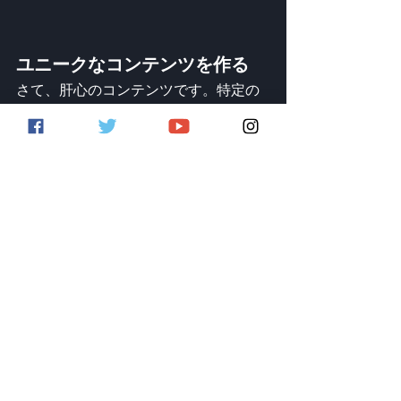
ユニークなコンテンツを作る
さて、肝心のコンテンツです。特定の
コンテンツをさまざまなチャネルで共
有する余地があるとはいえ、一概にそ
うとは言い切れません。それぞれのプ
ラットフォームには長所と短所がある
ので、それを考慮に入れてください。
TikTokやInstagram Storiesは、一口サイズ
のビデオクリップに最適なので、トラ
ックのティーザー、簡単な制作のヒン
ト、スタジオでのクリップなど、その
フォーマットでどんな面白いアイデア
が作れるか想像してみてください。
Twitchがいいと思うなら、視聴者を惹き
つけるのに必要な時間、スペース、そ
してクリエイティブな可能性がより大