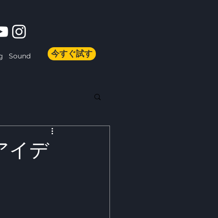
今すぐ試す
Sound
g
アイデ
。