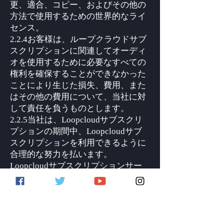
更、適合、コピー、およびその他の
方法で使用するための世界的なライ
センス。
2.2.4お客様は、ループクラウドサブ
スクリプションに関連してオーディ
オを使用するために必要なすべての
権利を確保することができなかった
ことにより生じた損失、費用、また
はその他の費用について、当社に対
して責任を負うものとします。
2.2.5当社は、Loopcloudサブスクリ
プションの期間中、Loopcloudサブ
スクリプションを利用できるように
合理的な努力を払います。
Loopcloudサブスクリプションサー
ビスは、提供された場合、説明どお
りに目的に適した十分な品質である
ことを保証します。 3.5でさらに説
明されているように、ループマスタ
ーサブスクリプションの供給が一時