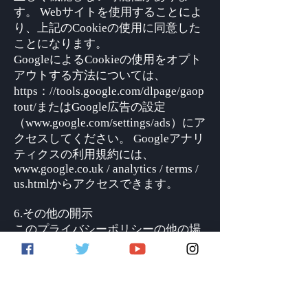
す。 Webサイトを使用することによ
り、上記のCookieの使用に同意した
ことになります。
GoogleによるCookieの使用をオプト
アウトする方法については、
https：//tools.google.com/dlpage/gaop
tout/またはGoogle広告の設定
（www.google.com/settings/ads）にア
クセスしてください。 Googleアナリ
ティクスの利用規約には、
www.google.co.uk / analytics / terms /
us.htmlからアクセスできます。
6.その他の開示
このプライバシーポリシーの他の場
所で特定された目的に合理的に必要
な開示に加えて、当社はあなたに関
する情報を開示する場合がありま
す。