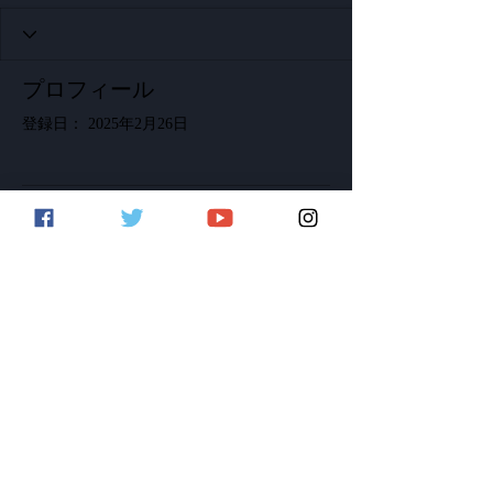
プロフィール
登録日： 2025年2月26日
表示する内容はまだあり
ません
このサイト会員が自己紹介を追加する
と、ここに表示されます。
©2020 by LoopcloudSound Japan
当サイトはLoopcloud.comの公式日本語代理
サイトです。