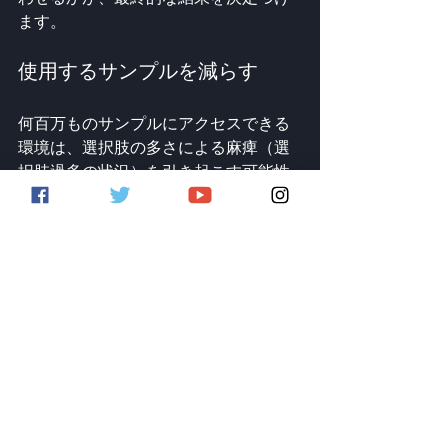
ます。
使用するサンプルを減らす
何百万ものサンプルにアクセスできる
環境は、選択肢の多さによる麻痺（選
択肢過多の状況）を引き起こす可能性
があります。良い音楽を作るために、
終わりのないフォルダーや何千ものキ
ックは必要ありません。
自分がよく知っている高品質なサウン
ドの小さなグループは、中身をほとん
ど理解していない膨大なコレクション
よりも、しばしばあなたを遠くまで連
れて行ってくれます。お気に入りのパ
ックを熟知し、信頼できる素材のフォ
ルダーを保管し、サンプルを探すこと