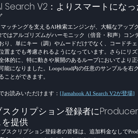
 AI Search V2：よりスマートに
グ
サウンドマッチングを支えるAI検索エンジンが、大幅なアッ
2ではアルゴリズムがハーモニック（倍音・和声）コン
おり、単にキー（調）やムードだけでなく、コードチェ
位置までも考慮されるようになっています。さらにリズ
全体的に、特に動きや展開のあるループにおいてより正
能になりました。Loopcloud内の任意のサンプルを右
ることができます。
でお読みいただけます：
[Jamahook AI Search V2が登場]
クリプション登録者にProducer
スを提供
udサブスクリプション登録者の皆様は、追加料金なしでProduc