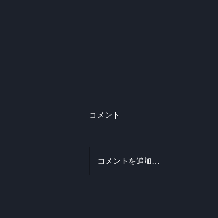
コメント
コメントを追加…
Chus & Ceballosがパーカッ
ションから制作を始める理由