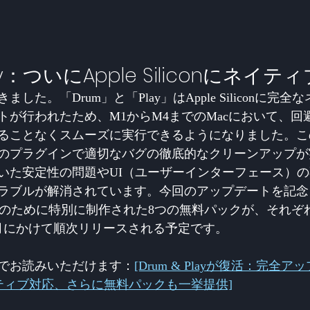
lay：ついにApple Siliconにネイテ
した。「Drum」と「Play」はApple Siliconに完
トが行われたため、M1からM4までのMacにおいて、回
ることなくスムーズに実行できるようになりました。こ
のプラグインで適切なバグの徹底的なクリーンアップが
いた安定性の問題やUI（ユーザーインターフェース）
ラブルが解消されています。今回のアップデートを記念
ay」のために特別に制作された8つの無料パックが、それ
月にかけて順次リリースされる予定です。
でお読みいただけます：
[Drum & Playが復活：完全
onにネイティブ対応、さらに無料パックも一挙提供]