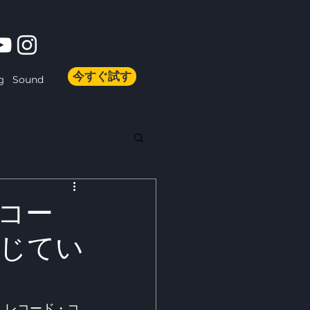
今すぐ試す
Sound
g
コー
じてい
・レコード・コ